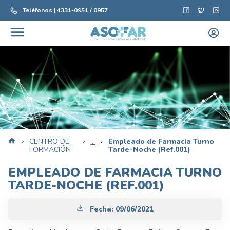
Teléfonos | 4331-0951 / 0957
CENTRO DE
...
Empleado de Farmacia Turno
FORMACIÓN
Tarde-Noche (Ref.001)
EMPLEADO DE FARMACIA TURNO
TARDE-NOCHE (REF.001)
Fecha:
09/06/2021