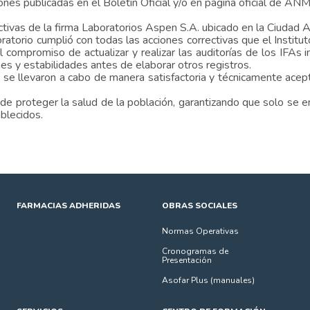
ones publicadas en el Boletín Oficial y/o en página oficial de AN
oductivas de la firma Laboratorios Aspen S.A. ubicado en la Ciuda
oratorio cumplió con todas las acciones correctivas que el Inst
compromiso de actualizar y realizar las auditorías de los IFAs 
nes y estabilidades antes de elaborar otros registros.
e llevaron a cabo de manera satisfactoria y técnicamente acepta
e proteger la salud de la población, garantizando que solo se 
ablecidos.
FARMACIAS ADHERIDAS
OBRAS SOCIALES
Normas Operativas
Cronogramas de
Presentación
Asofar Plus (manuales)