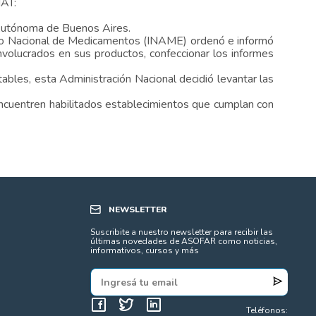
MAT:
d Autónoma de Buenos Aires.
ituto Nacional de Medicamentos (INAME) ordenó e informó
involucrados en sus productos, confeccionar los informes
bles, esta Administración Nacional decidió levantar las
encuentren habilitados establecimientos que cumplan con
NEWSLETTER
Suscribite a nuestro newsletter para recibir las
últimas novedades de ASOFAR como noticias,
informativos, cursos y más
Teléfonos: