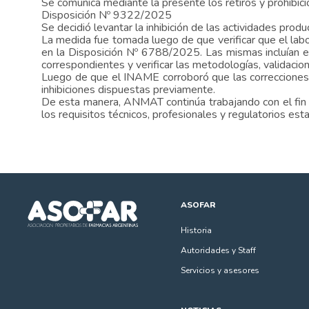
Se comunica mediante la presente los retiros y prohibici
Disposición Nº 9322/2025
Se decidió levantar la inhibición de las actividades pr
La medida fue tomada luego de que verificar que el lab
en la Disposición Nº 6788/2025. Las mismas incluían el 
correspondientes y verificar las metodologías, validacio
Luego de que el INAME corroboró que las correcciones s
inhibiciones dispuestas previamente.
De esta manera, ANMAT continúa trabajando con el fin d
los requisitos técnicos, profesionales y regulatorios est
ASOFAR
Historia
Autoridades y Staff
Servicios y asesores